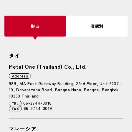
拠点
業態別
タイ
Metal One (Thailand) Co., Ltd.
Address
989, AIA East Gateway Building, 22nd Floor, Unit 2207 –
10, Debaratana Road, Bangna Nuea, Bangna, Bangkok
10260 Thailand
66-2744-3010
TEL
66-2744-3019
FAX
マレーシア