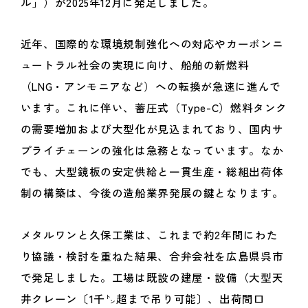
ル」）が2025年12月に発足しました。
近年、国際的な環境規制強化への対応やカーボンニ
ュートラル社会の実現に向け、船舶の新燃料
（LNG・アンモニアなど）への転換が急速に進んで
います。これに伴い、蓄圧式（Type-C）燃料タンク
の需要増加および大型化が見込まれており、国内サ
プライチェーンの強化は急務となっています。なか
でも、大型鏡板の安定供給と一貫生産・総組出荷体
制の構築は、今後の造船業界発展の鍵となります。
メタルワンと久保工業は、これまで約2年間にわた
り協議・検討を重ねた結果、合弁会社を広島県呉市
で発足しました。工場は既設の建屋・設備（大型天
井クレーン〔1千㌧超まで吊り可能〕、出荷間口