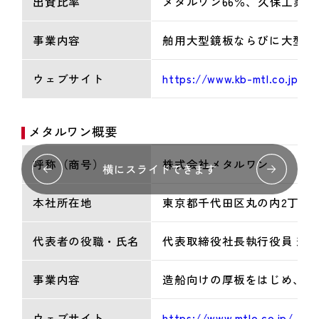
出資比率
メタルワン66％、久保工業34
事業内容
舶用大型鏡板ならびに大型製
ウェブサイト
https://www.kb-mtl.co.jp/
メタルワン概要
呼称（商号）
株式会社メタルワン
横にスライドできます
本社所在地
東京都千代田区丸の内2丁目7 
代表者の役職・氏名
代表取締役社長執行役員 兼 C
事業内容
造船向けの厚板をはじめ、薄
ウェブサイト
https://www.mtlo.co.jp/